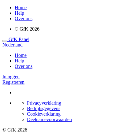
Home
Help
Over ons
© GfK 2026
GfK Panel
Nederland
Home
Help
Over ons
Inloggen
Registreren
Privacyverklaring
Bedrijfsgegevens
Cookieverklaring
Deelnamevoorwaarden
© GfK 2026